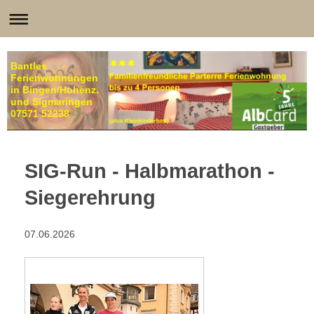
Bantles
Ferienwohnungen
in Bingen/Hohenz.
und Sigmaringen
07571 52238
SIG-Run - Halbmarathon -
Siegerehrung
07.06.2026