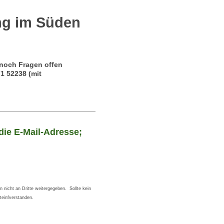
ng im Süden
 noch Fragen offen
1 52238 (mit
die E-Mail-Adresse;
n nicht an Dritte weitergegeben. Sollte kein
teinfverstanden.