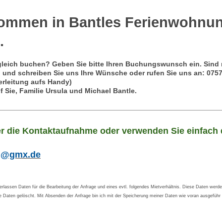
lkommen in Bantles Ferienwohnu
.
gleich buchen?
Geben Sie bitte Ihren Buchungswunsch ein. Sind
 und schreiben Sie uns Ihre Wünsche oder rufen Sie uns an: 0757
erleitung aufs Handy)
f Sie, Familie Ursula und Michael Bantle.
r die Kontaktaufnahme oder verwenden Sie einfach 
ng@gmx.de
berlassen Daten für die Bearbeitung der Anfrage und eines evtl. folgendes Mietverhältnis. Diese Daten werde
 Daten gelöscht. Mit Absenden der Anfrage bin ich mit der Speicherung meiner Daten wie voran ausgeführ 