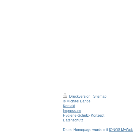
Kinderermäßigung, Hinterland, Sen
Sport, Urlaub, Laucherttal, Überna
Familienferien
, Übernachtungen Na
Narrenzünfte, VSAN, Großer Narr
Bootshaus
, Rentnerunterkunft, Ren
begreifen
, Rentner, Parterre, Erd
72488 Sigmaringen, 72511 Bingen,
Leibertingen, 88512 Mengen, 72419
Sigmaringendorf, 72510 Stetten a
Herbertingen, 88634 Herdwangen 
Wandern, Radfahren, Last Minute,
72488, 72511, 88348, 88631, 7250
72477, 72517, 72510, 72519, 886
Druckversion
|
Sitemap
© Michael Bantle
Kontakt
Impressum
Hygiene-Schutz- Konzept
Datenschutz
Diese Homepage wurde mit
IONOS MyWebs