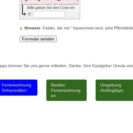
Bitte geben Sie den Code ein
↺
Hinweis
: Felder, die mit
*
bezeichnet sind, sind Pflichtfeld
ngen, Baden Württemberg, Donau, Boden
ipps können Sie uns gerne mitteilen. Danke, Ihre Gastgeber Ursula und
Ferienwohnung
Bantles
Umgebung
Hohenzollern
Ferienwohnung
Ausflugtipps
en .
.
ung, warmes Wasser, Wallbox, Wall-Box, E-Bike, Kochen Waschen Reinigen, Müllt
LED Beleuchtung, Holzmöbel, Photovoltaik, Batteriespeicher, Bewegungsmelder,
nde Duschköpfe und Toilettenspühlung, Fenster 3 Fachverglasung,
Baden Württemberg, Donau, Bodensee, Sigmaringen, am Rhein, Donau, Bingen, H