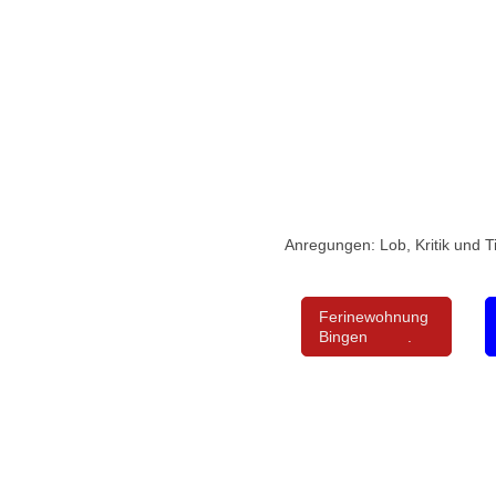
Ferienwohnung, Ferienwohnu
Anregungen: Lob, Kritik und T
Ferinewohnung
Bingen .
Nachhaltigkeit: Wärmepumpe, Heiz
Regenwasser, Energiesprarlampe, 
Wassersparduschkopf, Wasserspare
Ferienwohnung, Ferienwohnungen, 