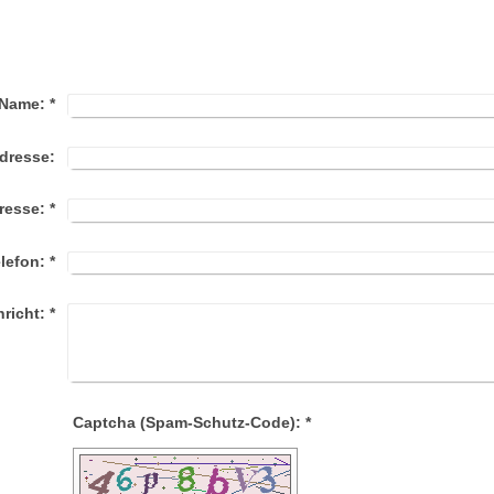
Name:
*
dresse:
resse:
*
lefon:
*
hricht:
*
Captcha (Spam-Schutz-Code): *