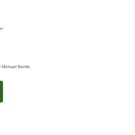
er.
 Michael Bantle.
rennung,Komposter, Biomüll,
 Wassersparhähne,
ohenzollern, Rhein, günstig,