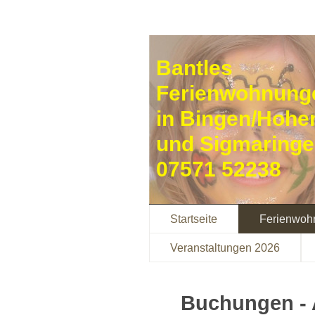
Bantles
Ferienwohnung
in Bingen/Hohe
und Sigmaring
07571 52238
Startseite
Ferienwoh
Veranstaltungen 2026
Buchungen - 