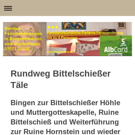
Bantles
Ferienwohnungen
in Bingen/Hohenz.
und Sigmaringen
07571 52238
Rundweg Bittelschießer
Täle
Bingen zur Bittelschießer Höhle
und Muttergotteskapelle, Ruine
Bittelschieß und Weiterführung
zur Ruine Hornstein und wieder