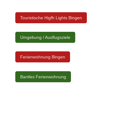
Touristische Higfh Lights Bingen
Umgebung / Ausflugsziele
Ferienwohnung Bingen
Bantles Ferienwohnung
Nachhaltigkeit: Wärmepumpe, Heizung, warmes Wasser, Wallbox,
Wall-Box, E-Bike, Kochen Waschen Reinigen,
Mülltrennung,Komposter, Biomüll, Regenwasser, Energiesprarlampe,
LED Beleuchtung, Holzmöbel, Photovoltaik, Batteriespeicher,
Bewegungsmelder, Wassersparhähne, Wassersparduschkopf,
Wassersparende Duschköpfe und Toilettenspühlung, Fenster 3
Fachverglasung,
Ferienwohnung, Ferienwohnungen, Baden Württemberg, Donau,